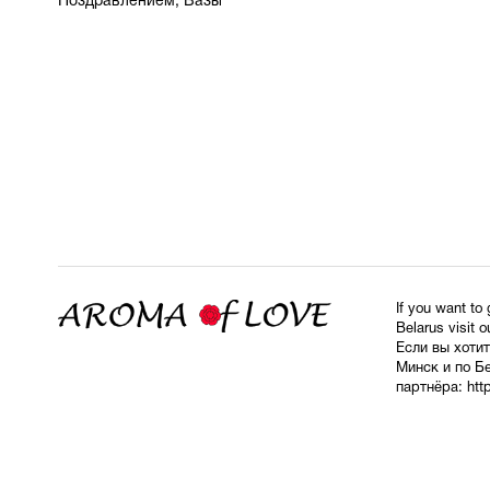
Поздравлением, Вазы
If you want to
Belarus visit o
Если вы хотит
Минск и по Б
партнёра:
htt