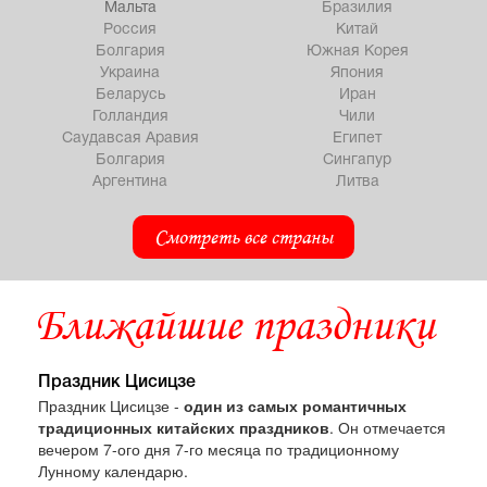
Мальта
Бразилия
Россия
Китай
Болгария
Южная Корея
Украина
Япония
Беларусь
Иран
Голландия
Чили
Саудавсая Аравия
Египет
Болгария
Сингапур
Аргентина
Литва
Смотреть все страны
Ближайшие праздники
Праздник Цисицзе
Праздник Цисицзе -
один из самых романтичных
традиционных китайских праздников
. Он отмечается
вечером 7-ого дня 7-го месяца по традиционному
Лунному календарю.