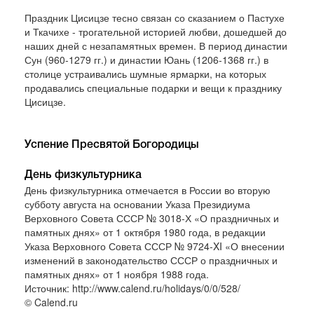
Праздник Цисицзе тесно связан со сказанием о Пастухе
и Ткачихе - трогательной историей любви, дошедшей до
наших дней с незапамятных времен. В период династии
Сун (960-1279 гг.) и династии Юань (1206-1368 гг.) в
столице устраивались шумные ярмарки, на которых
продавались специальные подарки и вещи к празднику
Цисицзе.
Успение Пресвятой Богородицы
День физкультурника
День физкультурника отмечается в России во вторую
субботу августа на основании Указа Президиума
Верховного Совета СССР № 3018-Х «О праздничных и
памятных днях» от 1 октября 1980 года, в редакции
Указа Верховного Совета СССР № 9724-XI «О внесении
изменений в законодательство СССР о праздничных и
памятных днях» от 1 ноября 1988 года.
Источник: http://www.calend.ru/holidays/0/0/528/
© Calend.ru