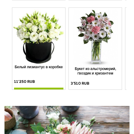
Купить
Купить
Белый лизиантус в коробке
По
Букет из альстромерий,
ия
гвоздик и хризантем
11’250 RUB
10’
3’510 RUB
Купить
Купить