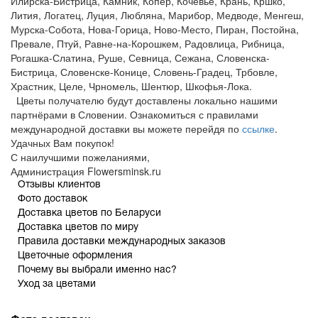
Илирска-Бистрица, Камник, Копер, Кочевье, Крань, Кршко,
Лития, Логатец, Луция, Любляна, Марибор, Медводе, Менгеш,
Мурска-Собота, Нова-Горица, Ново-Место, Пиран, Постойна,
Превале, Птуй, Равне-на-Корошкем, Радовлица, Рибница,
Рогашка-Слатина, Руше, Севница, Сежана, Словенска-
Бистрица, Словенске-Конице, Словень-Градец, Трбовле,
Храстник, Целе, Чрномель, Шентюр, Шкофья-Лока.
Цветы получателю будут доставлены локально нашими
партнёрами в Словении. Ознакомиться с правилами
международной доставки вы можете перейдя по
ссылке
.
Удачных Вам покупок!
С наилучшими пожеланиями,
Администрация Flowersminsk.ru
Отзывы клиентов
Фото доставок
Доставка цветов по Беларуси
Доставка цветов по миру
Правила доставки международных заказов
Цветочные оформления
Почему вы выбрали именно нас?
Уход за цветами