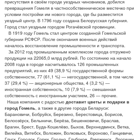
присутствия в своём городе уездных чиновников, добился
превращения Гомеля в частнособственническое местечко при
условии постройки им нового города, где бы разместится
уездный центр. В 1796 году создана Белорусская губерния.
Город стал уездным городом Рогачёвской провинции.
В 1919 году Гомель стал центром созданной Гомельской
губернии РСФСР. После окончания военных действий
началось восстановление промышленности и транспорта.
За 2012 год промышленным комплексом города отгруженo
продукции на 22065,0 млрд рублей. По состоянию на начало
2008 года в городе насчитывалось 126 промышленных
предприятий, из них 49 (38,9 %) государственной формы
собственности, 77 (61,1 %) — негосударственной, в том числе
37 (29,4 %) — акционерные общества, 4 (3,2 %) —
иностранная собственность, 10 (7,9 %) — смешанная
собственность с иностранным участием, 26 — прочие.
Наша компания с радостью
доставит цветы и подарки в
город Гомель
, а также в другие города Беларуси:
Барановичи, Бобруйск, Березино, Берестовица, Борисов,
Белоозёрск, Белыничи, Берёза, Бешенковичи, Браслав,
Брагин, Брест, Буда-Кошелёво, Быхов, Верхнедвинск, Ветка,
Вилейка, Витебск, Воложин, Волковыск, Вороново, Ганцевичи,
Глуск, Городок, Горки, Гродно, Глубокое, Дзержинск, Дрогичин,