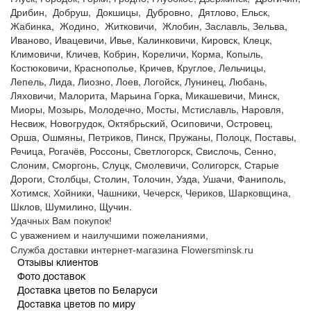
Дрибин, Добруш, Докшицы, Дубровно, Дятлово, Ельск,
Жабинка, Жодино, Житковичи, Жлобин, Заславль, Зельва,
Иваново, Ивацевичи, Ивье, Калинковичи, Кировск, Клецк,
Климовичи, Кличев, Кобрин, Кореличи, Корма, Копыль,
Костюковичи, Краснополье, Кричев, Круглое, Лельчицы,
Лепель, Лида, Лиозно, Лоев, Логойск, Лунинец, Любань,
Ляховичи, Малорита, Марьина Горка, Микашевичи, Минск,
Миоры, Мозырь, Молодечно, Мосты, Мстиславль, Наровля,
Несвиж, Новогрудок, Октябрьский, Осиповичи, Островец,
Орша, Ошмяны, Петриков, Пинск, Пружаны, Полоцк, Поставы,
Речица, Рогачёв, Россоны, Светлогорск, Свислочь, Сенно,
Слоним, Сморгонь, Слуцк, Смолевичи, Солигорск, Старые
Дороги, Столбцы, Столин, Толочин, Узда, Ушачи, Фаниполь,
Хотимск, Хойники, Чашники, Чечерск, Чериков, Шарковщина,
Шклов, Шумилино, Щучин.
Удачных Вам покупок!
С уважением и наилучшими пожеланиями,
Служба доставки интернет-магазина Flowersminsk.ru
Отзывы клиентов
Фото доставок
Доставка цветов по Беларуси
Доставка цветов по миру