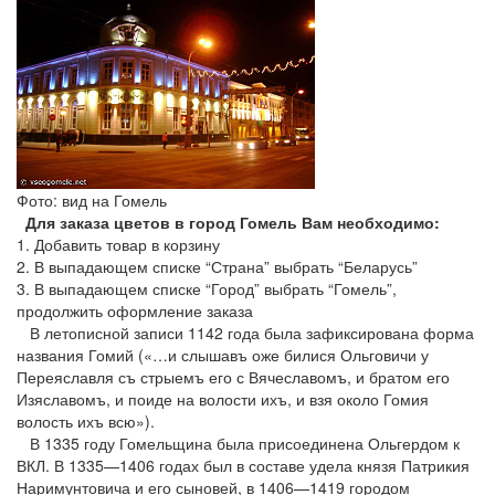
Фото: вид на Гомель
Для заказа цветов в город Гомель Вам необходимо:
1. Добавить товар в корзину
2. В выпадающем списке “Страна” выбрать “Беларусь”
3. В выпадающем списке “Город” выбрать “Гомель”,
продолжить оформление заказа
В летописной записи 1142 года была зафиксирована форма
названия Гомий («…и слышавъ оже билися Ольговичи у
Переяславля съ стрыемъ его с Вячеславомъ, и братом его
Изяславомъ, и поиде на волости ихъ, и взя около Гомия
волость ихъ всю»).
В 1335 году Гомельщина была присоединена Ольгердом к
ВКЛ. В 1335—1406 годах был в составе удела князя Патрикия
Наримунтовича и его сыновей, в 1406—1419 городом