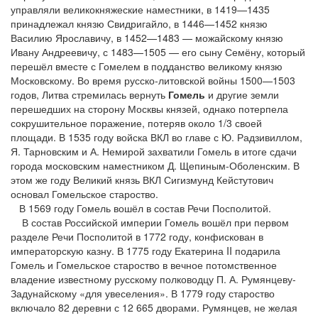
управляли великокняжеские наместники, в 1419—1435
принадлежал князю Свидригайло, в 1446—1452 князю
Василию Ярославичу, в 1452—1483 — можайскому князю
Ивану Андреевичу, с 1483—1505 — его сыну Семёну, который
перешёл вместе с Гомелем в подданство великому князю
Московскому. Во время русско-литовской войны 1500—1503
годов, Литва стремилась вернуть
Гомель
и другие земли
перешедших на сторону Москвы князей, однако потерпела
сокрушительное поражение, потеряв около 1/3 своей
площади. В 1535 году войска ВКЛ во главе с Ю. Радзивиллом,
Я. Тарновским и А. Немирой захватили Гомель в итоге сдачи
города московским наместником Д. Щепиным-Оболенским. В
этом же году Великий князь ВКЛ Сигизмунд Кейстутович
основал Гомельское староство.
В 1569 году Гомель вошёл в состав Речи Посполитой.
В состав Российской империи Гомель вошёл при первом
разделе Речи Посполитой в 1772 году, конфискован в
императорскую казну. В 1775 году Екатерина II подарила
Гомель и Гомельское староство в вечное потомственное
владение известному русскому полководцу П. А. Румянцеву-
Задунайскому «для увеселения». В 1779 году староство
включало 82 деревни с 12 665 дворами. Румянцев, не желая