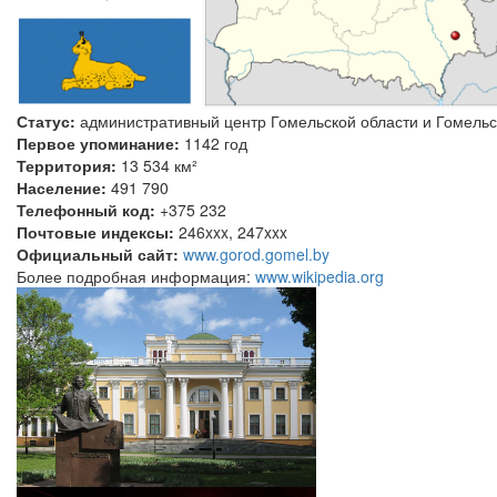
Статус:
административный центр Гомельской области и Гомельс
Первое упоминание:
1142 год
Территория:
13 534 км²
Население:
491 790
Телефонный код:
+375 232
Почтовые индексы:
246xxx, 247xxx
Официальный сайт:
www.gorod.gomel.by
Более подробная информация:
www.wikipedia.org