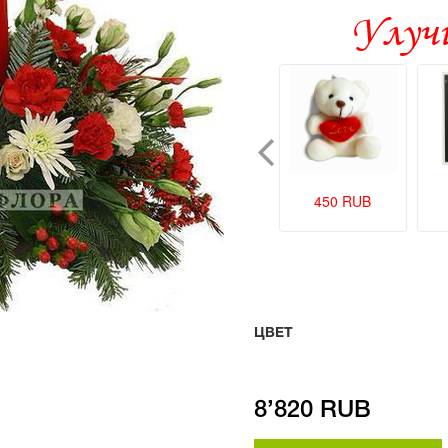
Улучш
 RUB
90 RUB
450 RUB
ЦВЕТ
8’820 RUB