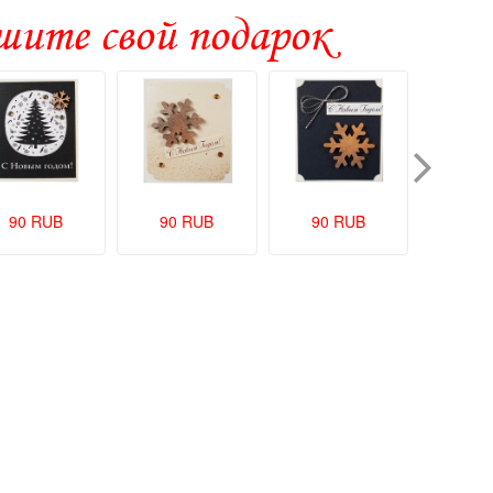
ите свой подарок
90 RUB
90 RUB
90 RUB