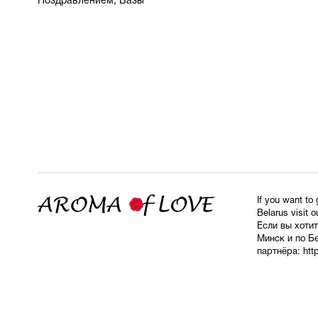
Поздравлением, Вазы
If you want to
Belarus visit o
Если вы хотит
Минск и по Б
партнёра:
htt